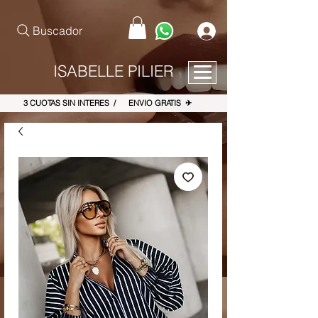
pinterest-site-verification=867dbab807973b9ac409c90f1d7cea8f
Buscador
ISABELLE PILIER
3 CUOTAS SIN INTERES / ENVIO GRATIS ✈