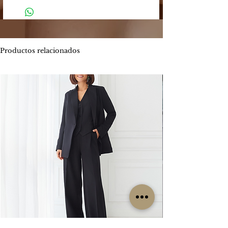
-
El plazo estimado de entrega es entre
de los siguientes medios:
4 y 5 días hábiles.
Mercado Pago: Es una plataforma
-
Envíos por MOTO mensajería en CABA
segura que permite enviar y recibir
estimado de entrega es entre 1 y 2 días
dinero.
hábiles.
Productos relacionados
Los métodos de pago que Mercado
ENVIOS
GRATIS
Pago ofrece son:
Por tiempo limitado
#Isabellepilier
-
Tarjetas de crédito hasta 3 cuotas sin
#EnviosGratis
interés / Débito. Te permite pagar tu
compra con una o dos tarjetas de
RETIROS:
crédito. Ofrece beneficios de
Los retiros siempre se hacen con
financiación propia con varios bancos.
coordinación previa. Contamos con una
Consultá las promociones estos
oficina en la zona de CABA y operamos
beneficios
los lunes, miércoles y viernes. Cada
aquí. https://www.mercadopago.com.ar/c
clienta es contactada particularmente
uotas
por nuestro grupo de trabajo para
coordinar su retiro, sin excepción, ya que
-
Transferencia bancaria, la misma tiene el
no es un local sino una oficina.
descuento 5% menos del valor
publicado.
CAMBIOS