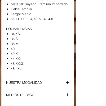
Material: Rayado Premium Importado
Calce: Amplio
Largo: Medio
TALLE DEL 34/XS AL 48 4XL
EQUIVALENCIAS
34 XS
36 S
38 M
40 L
42 XL
44 XXL
46 XXXL
48 4XL
NUESTRA MODALIDAD
ENVIOS Y RETIROS
MEDIOS DE PAGO
-
Envío a Domicilio o Sucursal Correo
Argentino
Tu compra podrá ser efectuada a través