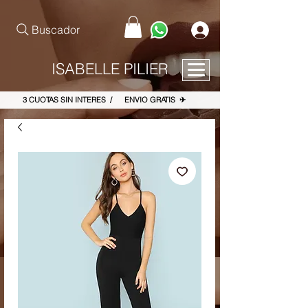
pinterest-site-verification=867dbab807973b9ac409c90f1d7cea8f
Buscador
ISABELLE PILIER
3 CUOTAS SIN INTERES / ENVIO GRATIS ✈