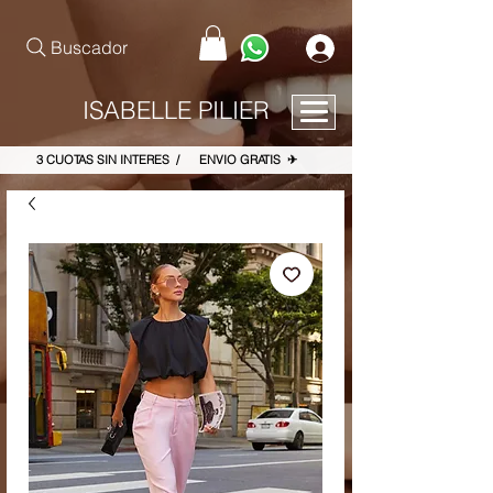
pinterest-site-verification=867dbab807973b9ac409c90f1d7cea8f
Buscador
ISABELLE PILIER
3 CUOTAS SIN INTERES / ENVIO GRATIS ✈