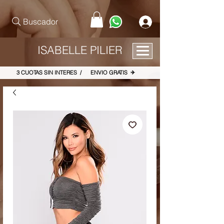
pinterest-site-verification=867dbab807973b9ac409c90f1d7cea8f
Buscador
ISABELLE PILIER
3 CUOTAS SIN INTERES / ENVIO GRATIS ✈