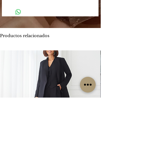
Tu compra podrá ser efectuada a través
-
El plazo estimado de entrega es entre
de los siguientes medios:
4 y 5 días hábiles.
Mercado Pago: Es una plataforma
-
Envíos por MOTO mensajería en CABA
segura que permite enviar y recibir
estimado de entrega es entre 1 y 2 días
dinero.
hábiles.
Productos relacionados
Los métodos de pago que Mercado
ENVIOS
GRATIS
Pago ofrece son:
Por tiempo limitado
#Isabellepilier
-
Tarjetas de crédito hasta 3 cuotas sin
#EnviosGratis
interés / Débito. Te permite pagar tu
compra con una o dos tarjetas de
RETIROS:
crédito. Ofrece beneficios de
Los retiros siempre se hacen con
financiación propia con varios bancos.
coordinación previa. Contamos con una
Consultá las promociones estos
oficina en la zona de CABA y operamos
beneficios
los lunes, miércoles y viernes. Cada
aquí. https://www.mercadopago.com.ar/c
clienta es contactada particularmente
uotas
por nuestro grupo de trabajo para
coordinar su retiro, sin excepción, ya que
-
Transferencia bancaria, la misma tiene el
no es un local sino una oficina.
descuento 5% menos del valor
publicado.