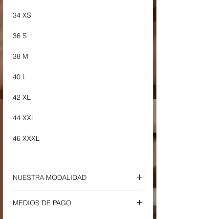
34 XS
36 S
38 M
40 L
42 XL
44 XXL
46 XXXL
NUESTRA MODALIDAD
ENVIOS Y RETIROS
MEDIOS DE PAGO
-
Envío a Domicilio o Sucursal Correo
Argentino