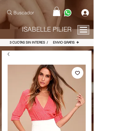
pinterest-site-verification=867dbab807973b9ac409c90f1d7cea8f
Buscador
ISABELLE PILIER
3 CUOTAS SIN INTERES / ENVIO GRATIS ✈