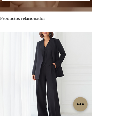
-
Envíos por MOTO mensajería en CABA
segura que permite enviar y recibir
estimado de entrega es entre 1 y 2 días
dinero.
hábiles.
Productos relacionados
Los métodos de pago que Mercado
ENVIOS
GRATIS
Pago ofrece son:
Por tiempo limitado
#Isabellepilier
-
Tarjetas de crédito hasta 3 cuotas sin
#EnviosGratis
interés / Débito. Te permite pagar tu
compra con una o dos tarjetas de
RETIROS:
crédito. Ofrece beneficios de
Los retiros siempre se hacen con
financiación propia con varios bancos.
coordinación previa. Contamos con una
Consultá las promociones estos
oficina en la zona de CABA y operamos
beneficios
los lunes, miércoles y viernes. Cada
aquí. https://www.mercadopago.com.ar/c
clienta es contactada particularmente
uotas
por nuestro grupo de trabajo para
coordinar su retiro, sin excepción, ya que
-
Transferencia bancaria, la misma tiene el
no es un local sino una oficina.
descuento 5% menos del valor
publicado.
CAMBIOS