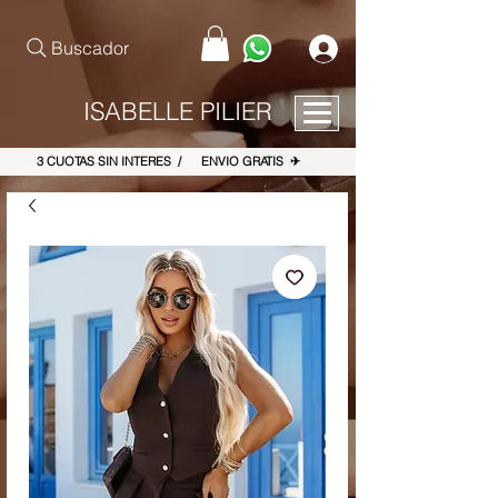
pinterest-site-verification=867dbab807973b9ac409c90f1d7cea8f
Buscador
ISABELLE PILIER
3 CUOTAS SIN INTERES / ENVIO GRATIS ✈