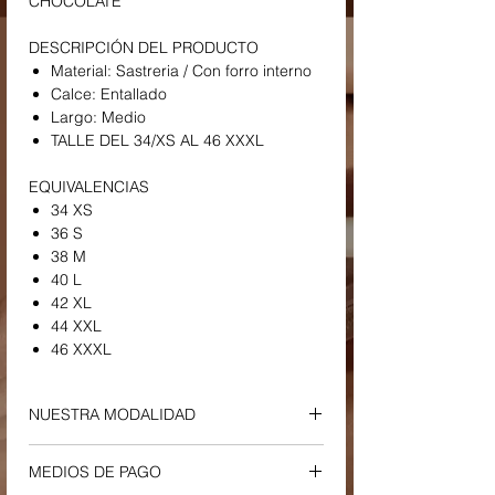
CHOCOLATE
DESCRIPCIÓN DEL PRODUCTO
Material: Sastreria / Con forro interno
Calce: Entallado
Largo: Medio
TALLE DEL 34/XS AL 46 XXXL
EQUIVALENCIAS
34 XS
36 S
38 M
40 L
42 XL
44 XXL
46 XXXL
NUESTRA MODALIDAD
ENVIOS Y RETIROS
MEDIOS DE PAGO
-
Envío a Domicilio o Sucursal Correo