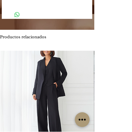
Argentino
Tu compra podrá ser efectuada a través
-
El plazo estimado de entrega es entre
de los siguientes medios:
4 y 5 días hábiles.
Mercado Pago: Es una plataforma
-
Envíos por MOTO mensajería en CABA
segura que permite enviar y recibir
estimado de entrega es entre 1 y 2 días
dinero.
hábiles.
Productos relacionados
Los métodos de pago que Mercado
ENVIOS
GRATIS
Pago ofrece son:
Por tiempo limitado
#Isabellepilier
-
Tarjetas de crédito hasta 3 cuotas sin
#EnviosGratis
interés / Débito. Te permite pagar tu
compra con una o dos tarjetas de
RETIROS:
crédito. Ofrece beneficios de
Los retiros siempre se hacen con
financiación propia con varios bancos.
coordinación previa. Contamos con una
Consultá las promociones estos
oficina en la zona de CABA y operamos
beneficios
los lunes, miércoles y viernes. Cada
aquí. https://www.mercadopago.com.ar/c
clienta es contactada particularmente
uotas
por nuestro grupo de trabajo para
coordinar su retiro, sin excepción, ya que
-
Transferencia bancaria, la misma tiene el
no es un local sino una oficina.
descuento 5% menos del valor