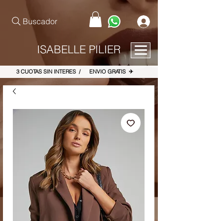
pinterest-site-verification=867dbab807973b9ac409c90f1d7cea8f
Buscador
ISABELLE PILIER
3 CUOTAS SIN INTERES / ENVIO GRATIS ✈