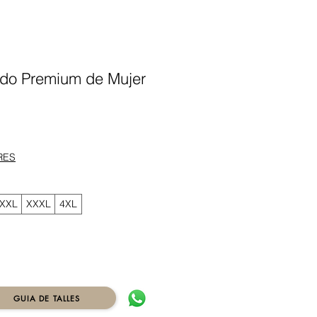
ado Premium de Mujer
ecio
RES
XXL
XXXL
4XL
GUIA DE TALLES