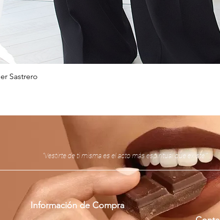
er Sastrero
Vista rápida
“Vestirte de ti misma es el acto más espiritual que existe.”
Información de Compra