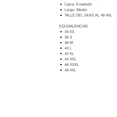
Calce: Entallado
Largo: Medio
TALLE DEL 34/XS AL 48 4XL
EQUIVALENCIAS
34 XS
36 S
38 M
40 L
42 XL
44 XXL
46 XXXL
48
4XL