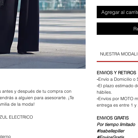
Agregar al carrit
R
NUESTRA MODAL
ENVIOS Y RETIROS
-
Envío a Domicilio o
-
El plazo estimado d
os antes y después de tu compra con
hábiles.
endrás a alguien para asesorarte. ¡Te
-
Envíos por MOTO m
amilia de la moda!
entrega es entre 1 y 
ZUL ELECTRICO
ENVIOS
GRATIS
Por tiempo limitado
#Isabellepilier
nterno
#EnviosGratis