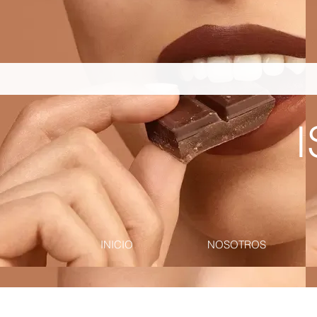
pinterest-site-verification=867dbab807973b9ac409c90f1d7cea8f
I
INICIO
NOSOTROS