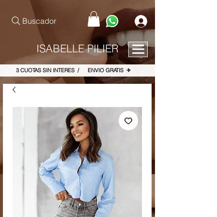
pinterest-site-verification=867dbab807973b9ac409c90f1d7cea8f
Buscador
ISABELLE PILIER
3 CUOTAS SIN INTERES / ENVIO GRATIS ✈