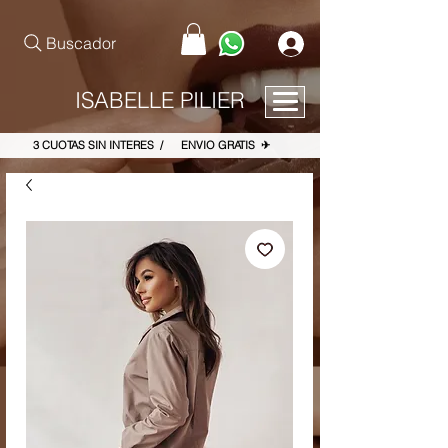
pinterest-site-verification=867dbab807973b9ac409c90f1d7cea8f
Buscador
ISABELLE PILIER
3 CUOTAS SIN INTERES / ENVIO GRATIS ✈