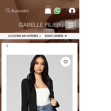
pinterest-site-verification=867dbab807973b9ac409c90f1d7cea8f
Buscador
ISABELLE PILIER
3 CUOTAS SIN INTERES / ENVIO GRATIS ✈